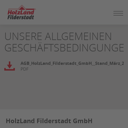
ZUM
UNSERE ALLGEMEINEN
SEITENINHALT
SPRINGEN
GESCHÄFTSBEDINGUNGE
AGB_HolzLand_Filderstadt_GmbH__Stand_März_202
PDF
HolzLand Filderstadt GmbH