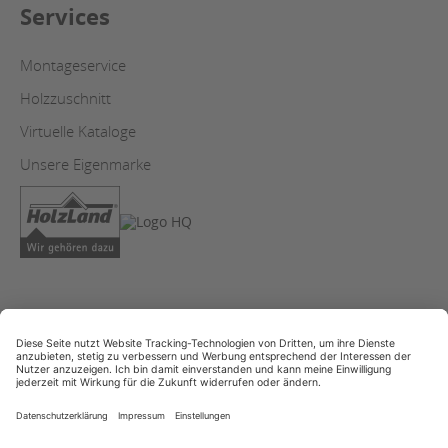
Services
Montageservice
Holzzuschnitt
Virtuelle Kataloge
Unsere Eigenmarke
AGB
Copyright