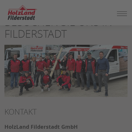
ZUM
SEITENINHALT
BESUCHEN SIE UNS IN
SPRINGEN
FILDERSTADT
KONTAKT
HolzLand Filderstadt GmbH