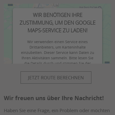
WIR BENÖTIGEN IHRE
ZUSTIMMUNG, UM DEN GOOGLE
MAPS-SERVICE ZU LADEN!
Wir verwenden einen Service eines
Drittanbieters, um Karteninhalte
einzubetten. Dieser Service kann Daten zu
Ihren Aktivitäten sammeln. Bitte lesen Sie
die Details durch und stimmen Sie der
Nutzung des Service zu, um diese Karte
anzuzeigen.
JETZT ROUTE BERECHNEN
Mehr Informationen
Wir freuen uns über Ihre Nachricht!
Akzeptieren
Haben Sie eine Frage, ein Problem oder möchten
powered by
Usercentrics Consent